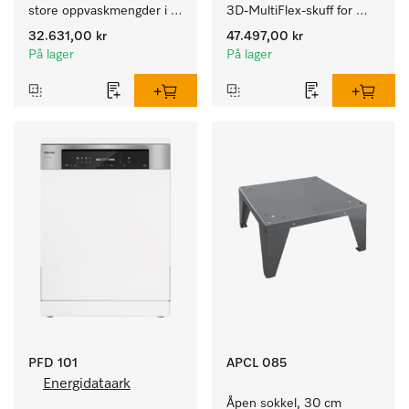
store oppvaskmengder i 
3D-MultiFlex-skuff for 
husholdninger, kantiner, 
store oppvaskmengder i 
32.631,00 kr
47.497,00 kr
kafeer og grovkjøkken.
husholdninger, kantiner, 
På lager
På lager
kafeer og grovkjøkken.
PFD 101
APCL 085
Energidataark
Åpen sokkel, 30 cm 