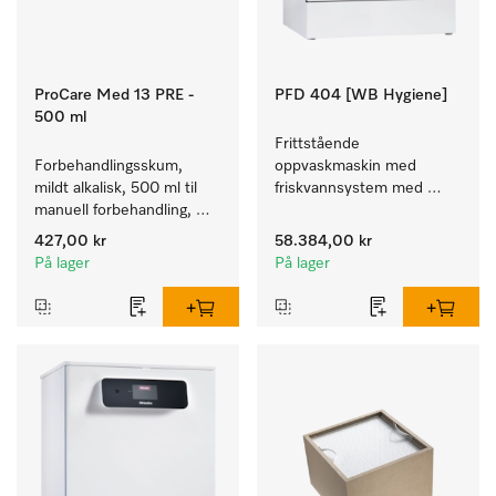
ProCare Med 13 PRE -
PFD 404 [WB Hygiene]
500 ml
Frittstående 
Forbehandlingsskum, 
oppvaskmaskin med 
mildt alkalisk, 500 ml til 
friskvannsystem med 
manuell forbehandling, 
kurver for pleiehjem, 
enzymatisk.
barnehager og alle som 
427,00 kr
58.384,00 kr
stiller høye hygienekrav.
På lager
På lager