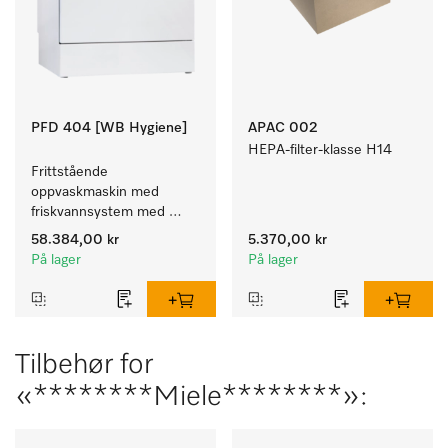
PFD 404 [WB Hygiene]
APAC 002
HEPA-filter-klasse H14
Frittstående 
oppvaskmaskin med 
friskvannsystem med 
kurver for pleiehjem, 
58.384,00 kr
5.370,00 kr
barnehager og alle som 
På lager
På lager
stiller høye hygienekrav.
Tilbehør for
«********Miele********»: