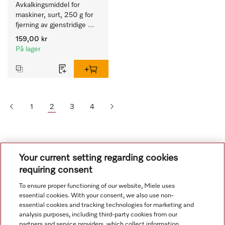
Avkalkingsmiddel for 
maskiner, surt, 250 g for 
fjerning av gjenstridige 
kalkavleiringer.
159,00 kr
På lager
1
2
3
4
Your current setting regarding cookies
requiring consent
To ensure proper functioning of our website, Miele uses
essential cookies. With your consent, we also use non-
essential cookies and tracking technologies for marketing and
Navigasjon
analysis purposes, including third-party cookies from our
partners and service providers, which collect information