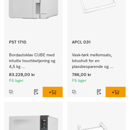
PST 1710
APCL 031
Bordautoklav CUBE med 
Vask-tørk mellomsats, 
intuitiv touchbetjening og 
lotushvit for en 
4,5 kg 
plassbesparende og 
instrumentkapasitet.
sikker oppstilling i en vask-
83.228,00 kr
786,00 kr
tørk-søyle. 
På lager
På lager