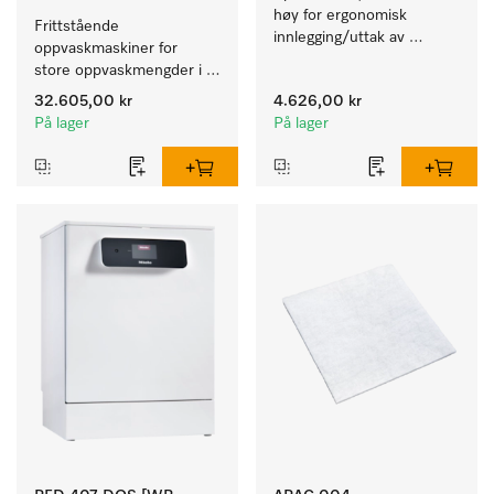
høy for ergonomisk 
Frittstående 
innlegging/uttak av 
oppvaskmaskiner for 
tekstiler fra vaskemaskin 
store oppvaskmengder i 
og tørketrommel. 
husholdninger, kantiner, 
32.605,00 kr
4.626,00 kr
kafeer og grovkjøkken.
På lager
På lager