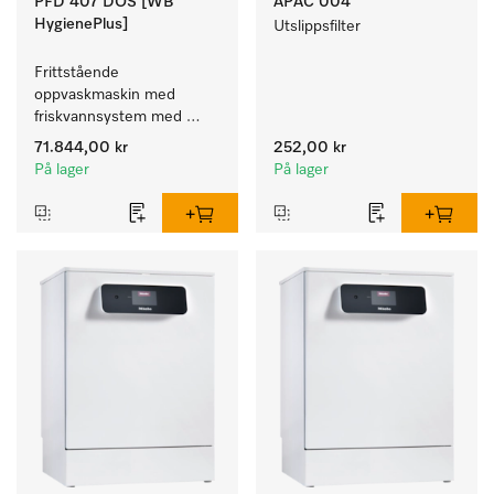
PFD 407 DOS [WB
APAC 004
HygienePlus]
Utslippsfilter
Frittstående 
oppvaskmaskin med 
friskvannsystem med 
kurver for pleiehjem, 
71.844,00 kr
252,00 kr
barnehager og alle som 
På lager
På lager
stiller høye hygienekrav.