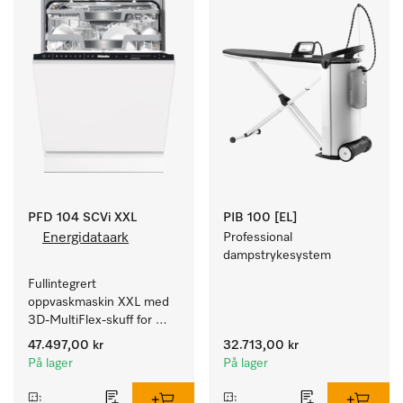
PFD 104 SCVi XXL
PIB 100 [EL]
Energidataark
Professional 
dampstrykesystem
Fullintegrert 
oppvaskmaskin XXL med 
3D-MultiFlex-skuff for 
store oppvaskmengder i 
47.497,00 kr
32.713,00 kr
husholdninger, kantiner, 
På lager
På lager
kafeer og grovkjøkken.