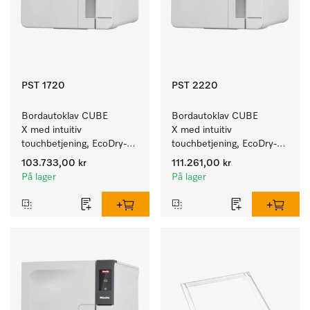
PST 1720
PST 2220
Bordautoklav CUBE 
Bordautoklav CUBE 
X med intuitiv 
X med intuitiv 
touchbetjening, EcoDry-
touchbetjening, EcoDry-
tørking og 4,5 kg 
tørking og 6 kg 
103.733,00 kr
111.261,00 kr
instrumentkapasitet.
instrumentkapasitet.
På lager
På lager