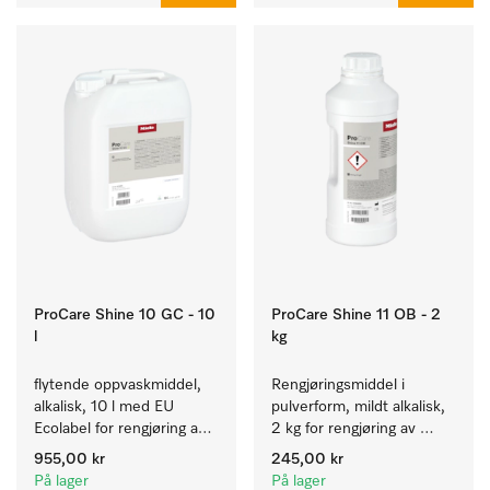
ProCare Shine 10 GC - 10
ProCare Shine 11 OB - 2
l
kg
flytende oppvaskmiddel, 
Rengjøringsmiddel i 
alkalisk, 10 l med EU 
pulverform, mildt alkalisk, 
Ecolabel for rengjøring av 
2 kg for rengjøring av 
daglig smuss på servise, 
sterkt tilsmusset servise, 
955,00 kr
245,00 kr
bestikk og glass.
bestikk og glass.
På lager
På lager