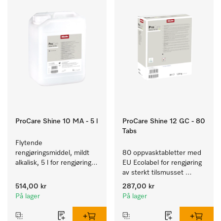
ProCare Shine 10 MA - 5 l
ProCare Shine 12 GC - 80
Tabs
Flytende 
rengjøringsmiddel, mildt 
80 oppvasktabletter med 
alkalisk, 5 l for rengjøring 
EU Ecolabel for rengjøring 
av lett smuss på servise, 
av sterkt tilsmusset 
bestikk og glass.
servise, bestikk og glass.
514,00 kr
287,00 kr
På lager
På lager