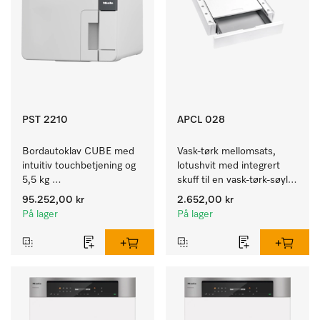
PST 2210
APCL 028
Bordautoklav CUBE med 
Vask-tørk mellomsats, 
intuitiv touchbetjening og 
lotushvit med integrert 
5,5 kg 
skuff til en vask-tørk-søyle 
instrumentkapasitet.
med ergonomisk riktig 
95.252,00 kr
2.652,00 kr
arbeidshøyde. 
På lager
På lager