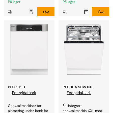
kafeer og grovkjøkken.
kafeer og grovkjøkken.
På lager
På lager
PFD 101 U
PFD 104 SCVi XXL
Energidataark
Energidataark
Oppvaskmaskiner for 
Fullintegrert 
plassering under benk for 
oppvaskmaskin XXL med 