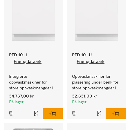
PFD 101 i
PFD 101 U
Energidataark
Energidataark
Integrerte 
Oppvaskmaskiner for 
oppvaskmaskiner for 
plassering under benk for 
store oppvaskmengder i 
store oppvaskmengder i 
husholdninger, kantiner, 
husholdninger, kantiner, 
34.767,00 kr
32.631,00 kr
kafeer og grovkjøkken.
kafeer og grovkjøkken.
På lager
På lager