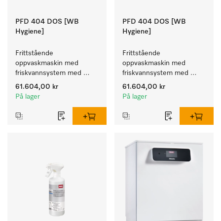
PFD 404 DOS [WB
PFD 404 DOS [WB
Hygiene]
Hygiene]
Frittstående 
Frittstående 
oppvaskmaskin med 
oppvaskmaskin med 
friskvannsystem med 
friskvannsystem med 
kurver for pleiehjem, 
kurver for pleiehjem, 
61.604,00 kr
61.604,00 kr
barnehager og alle som 
barnehager og alle som 
På lager
På lager
stiller høye hygienekrav.
stiller høye hygienekrav.