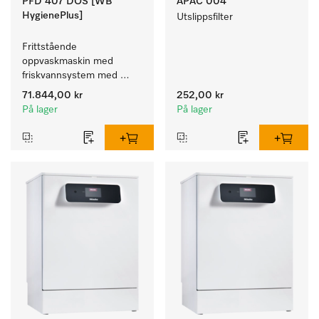
PFD 407 DOS [WB
APAC 004
HygienePlus]
Utslippsfilter
Frittstående 
oppvaskmaskin med 
friskvannsystem med 
kurver for pleiehjem, 
71.844,00 kr
252,00 kr
barnehager og alle som 
På lager
På lager
stiller høye hygienekrav.