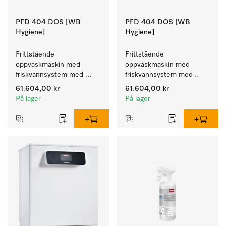
PFD 404 DOS [WB
PFD 404 DOS [WB
Hygiene]
Hygiene]
Frittstående 
Frittstående 
oppvaskmaskin med 
oppvaskmaskin med 
friskvannsystem med 
friskvannsystem med 
kurver for pleiehjem, 
kurver for pleiehjem, 
61.604,00 kr
61.604,00 kr
barnehager og alle som 
barnehager og alle som 
På lager
På lager
stiller høye hygienekrav.
stiller høye hygienekrav.