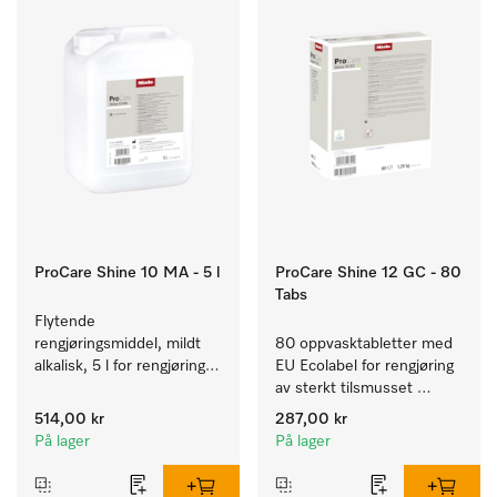
ProCare Shine 10 MA - 5 l
ProCare Shine 12 GC - 80
Tabs
Flytende 
rengjøringsmiddel, mildt 
80 oppvasktabletter med 
alkalisk, 5 l for rengjøring 
EU Ecolabel for rengjøring 
av lett smuss på servise, 
av sterkt tilsmusset 
bestikk og glass.
servise, bestikk og glass.
514,00 kr
287,00 kr
På lager
På lager