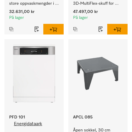
store oppvaskmengder i 
3D-MultiFlex-skuff for 
husholdninger, kantiner, 
store oppvaskmengder i 
32.631,00 kr
47.497,00 kr
kafeer og grovkjøkken.
husholdninger, kantiner, 
På lager
På lager
kafeer og grovkjøkken.
PFD 101
APCL 085
Energidataark
Åpen sokkel, 30 cm 