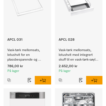
APCL 031
APCL 028
Vask-tørk mellomsats, 
Vask-tørk mellomsats, 
lotushvit for en 
lotushvit med integrert 
plassbesparende og 
skuff til en vask-tørk-søyle 
sikker oppstilling i en vask-
med ergonomisk riktig 
786,00 kr
2.652,00 kr
tørk-søyle. 
arbeidshøyde. 
På lager
På lager