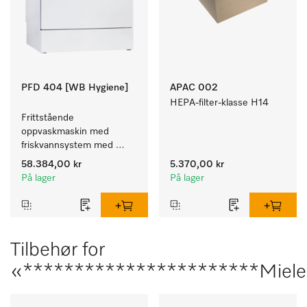
PFD 404 [WB Hygiene]
APAC 002
HEPA-filter-klasse H14
Frittstående 
oppvaskmaskin med 
friskvannsystem med 
kurver for pleiehjem, 
58.384,00 kr
5.370,00 kr
barnehager og alle som 
På lager
På lager
stiller høye hygienekrav.
Tilbehør for
«***********************Miele