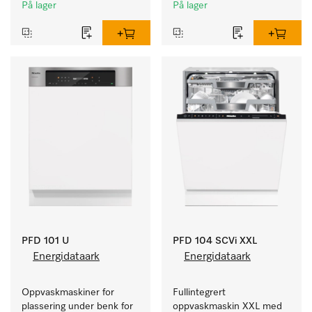
kafeer og grovkjøkken.
kafeer og grovkjøkken.
På lager
På lager
PFD 101 U
PFD 104 SCVi XXL
Energidataark
Energidataark
Oppvaskmaskiner for 
Fullintegrert 
plassering under benk for 
oppvaskmaskin XXL med 