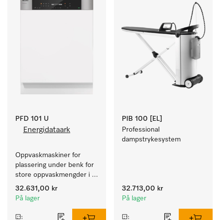
PFD 101 U
PIB 100 [EL]
Energidataark
Professional 
dampstrykesystem
Oppvaskmaskiner for 
plassering under benk for 
store oppvaskmengder i 
husholdninger, kantiner, 
32.631,00 kr
32.713,00 kr
kafeer og grovkjøkken.
På lager
På lager