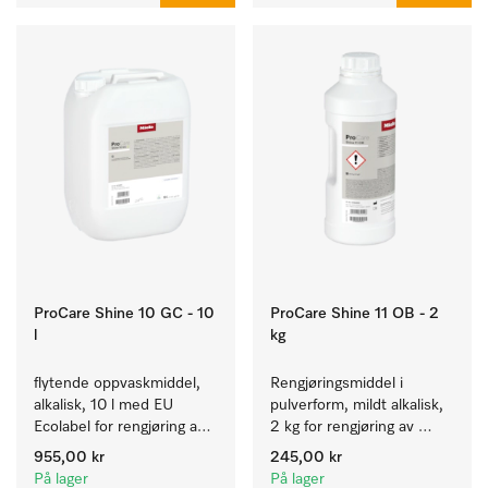
ProCare Shine 10 GC - 10
ProCare Shine 11 OB - 2
l
kg
flytende oppvaskmiddel, 
Rengjøringsmiddel i 
alkalisk, 10 l med EU 
pulverform, mildt alkalisk, 
Ecolabel for rengjøring av 
2 kg for rengjøring av 
daglig smuss på servise, 
sterkt tilsmusset servise, 
955,00 kr
245,00 kr
bestikk og glass.
bestikk og glass.
På lager
På lager