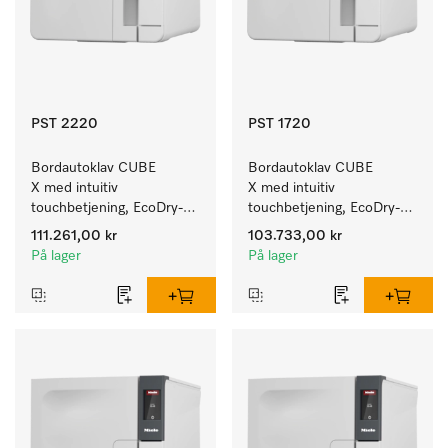
PST 2220
PST 1720
Bordautoklav CUBE 
Bordautoklav CUBE 
X med intuitiv 
X med intuitiv 
touchbetjening, EcoDry-
touchbetjening, EcoDry-
tørking og 6 kg 
tørking og 4,5 kg 
111.261,00 kr
103.733,00 kr
instrumentkapasitet.
instrumentkapasitet.
På lager
På lager