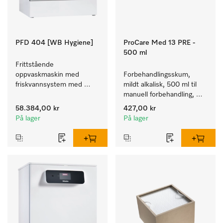
PFD 404 [WB Hygiene]
ProCare Med 13 PRE -
500 ml
Frittstående 
oppvaskmaskin med 
Forbehandlingsskum, 
friskvannsystem med 
mildt alkalisk, 500 ml til 
kurver for pleiehjem, 
manuell forbehandling, 
barnehager og alle som 
enzymatisk.
58.384,00 kr
427,00 kr
stiller høye hygienekrav.
På lager
På lager