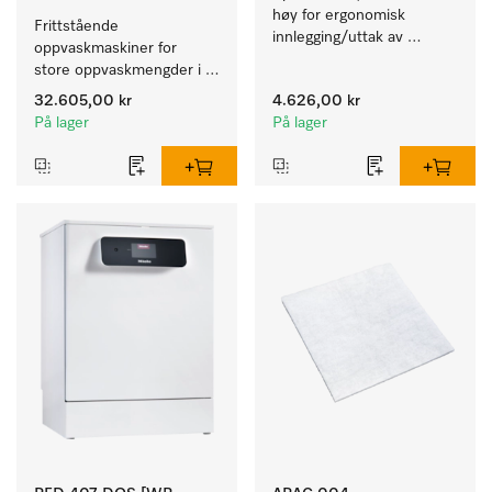
høy for ergonomisk 
Frittstående 
innlegging/uttak av 
oppvaskmaskiner for 
tekstiler fra vaskemaskin 
store oppvaskmengder i 
og tørketrommel. 
husholdninger, kantiner, 
32.605,00 kr
4.626,00 kr
kafeer og grovkjøkken.
På lager
På lager