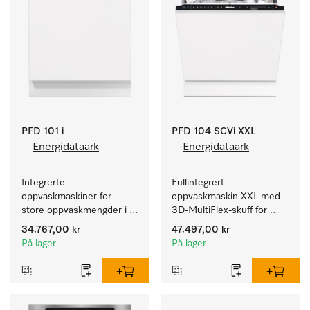
PFD 101 i
PFD 104 SCVi XXL
Energidataark
Energidataark
Integrerte 
Fullintegrert 
oppvaskmaskiner for 
oppvaskmaskin XXL med 
store oppvaskmengder i 
3D-MultiFlex-skuff for 
husholdninger, kantiner, 
store oppvaskmengder i 
34.767,00 kr
47.497,00 kr
kafeer og grovkjøkken.
husholdninger, kantiner, 
På lager
På lager
kafeer og grovkjøkken.