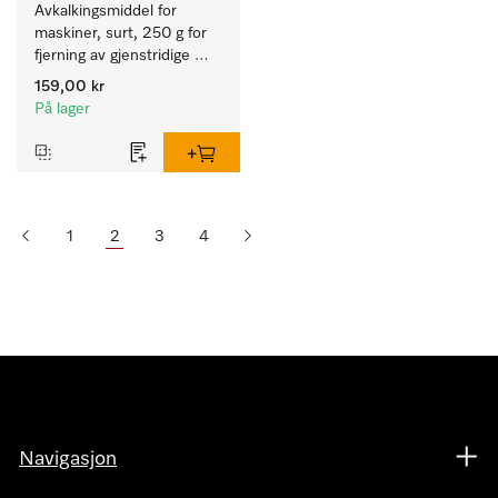
Avkalkingsmiddel for 
maskiner, surt, 250 g for 
fjerning av gjenstridige 
kalkavleiringer.
159,00 kr
På lager
1
2
3
4
Navigasjon