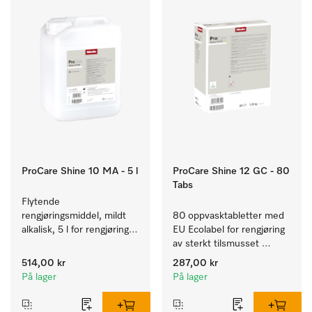
ProCare Shine 10 MA - 5 l
ProCare Shine 12 GC - 80
Tabs
Flytende 
rengjøringsmiddel, mildt 
80 oppvasktabletter med 
alkalisk, 5 l for rengjøring 
EU Ecolabel for rengjøring 
av lett smuss på servise, 
av sterkt tilsmusset 
bestikk og glass.
servise, bestikk og glass.
514,00 kr
287,00 kr
På lager
På lager