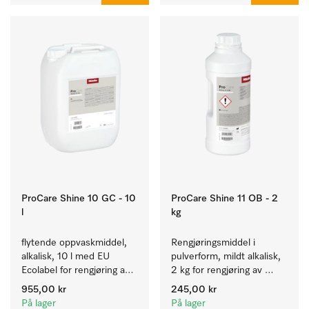
ProCare Shine 10 GC - 10
ProCare Shine 11 OB - 2
l
kg
flytende oppvaskmiddel, 
Rengjøringsmiddel i 
alkalisk, 10 l med EU 
pulverform, mildt alkalisk, 
Ecolabel for rengjøring av 
2 kg for rengjøring av 
daglig smuss på servise, 
sterkt tilsmusset servise, 
955,00 kr
245,00 kr
bestikk og glass.
bestikk og glass.
På lager
På lager