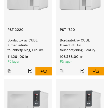
PST 2220
PST 1720
Bordautoklav CUBE 
Bordautoklav CUBE 
X med intuitiv 
X med intuitiv 
touchbetjening, EcoDry-
touchbetjening, EcoDry-
tørking og 6 kg 
tørking og 4,5 kg 
111.261,00 kr
103.733,00 kr
instrumentkapasitet.
instrumentkapasitet.
På lager
På lager