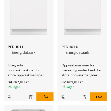
PFD 101 i
PFD 101 U
Energidataark
Energidataark
Integrerte 
Oppvaskmaskiner for 
oppvaskmaskiner for 
plassering under benk for 
store oppvaskmengder i 
store oppvaskmengder i 
husholdninger, kantiner, 
husholdninger, kantiner, 
34.767,00 kr
32.631,00 kr
kafeer og grovkjøkken.
kafeer og grovkjøkken.
På lager
På lager