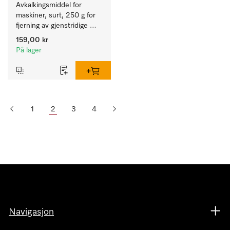
Avkalkingsmiddel for 
maskiner, surt, 250 g for 
fjerning av gjenstridige 
kalkavleiringer.
159,00 kr
På lager
1
2
3
4
Navigasjon