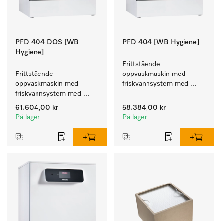
PFD 404 DOS [WB
PFD 404 [WB Hygiene]
Hygiene]
Frittstående 
Frittstående 
oppvaskmaskin med 
oppvaskmaskin med 
friskvannsystem med 
friskvannsystem med 
kurver for pleiehjem, 
kurver for pleiehjem, 
barnehager og alle som 
61.604,00 kr
58.384,00 kr
barnehager og alle som 
stiller høye hygienekrav.
På lager
På lager
stiller høye hygienekrav.