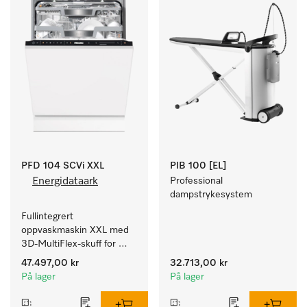
PFD 104 SCVi XXL
PIB 100 [EL]
Energidataark
Professional 
dampstrykesystem
Fullintegrert 
oppvaskmaskin XXL med 
3D-MultiFlex-skuff for 
store oppvaskmengder i 
47.497,00 kr
32.713,00 kr
husholdninger, kantiner, 
På lager
På lager
kafeer og grovkjøkken.