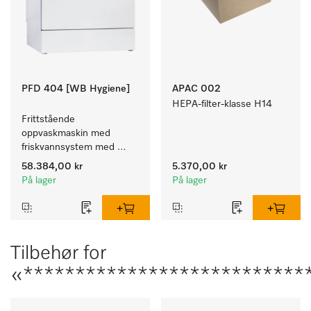
PFD 404 [WB Hygiene]
APAC 002
HEPA-filter-klasse H14
Frittstående 
oppvaskmaskin med 
friskvannsystem med 
kurver for pleiehjem, 
58.384,00 kr
5.370,00 kr
barnehager og alle som 
På lager
På lager
stiller høye hygienekrav.
Tilbehør for
«****************************