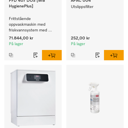
PFD 407 DOS [WB
APAC 004
HygienePlus]
Utslippsfilter
Frittstående 
oppvaskmaskin med 
friskvannsystem med 
kurver for pleiehjem, 
71.844,00 kr
252,00 kr
barnehager og alle som 
På lager
På lager
stiller høye hygienekrav.