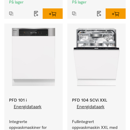
kafeer og grovkjøkken.
kafeer og grovkjøkken.
På lager
På lager
PFD 101 i
PFD 104 SCVi XXL
Energidataark
Energidataark
Integrerte 
Fullintegrert 
oppvaskmaskiner for 
oppvaskmaskin XXL med 