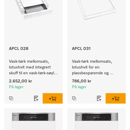
APCL 028
APCL 031
Vask-tørk mellomsats, 
Vask-tørk mellomsats, 
lotushvit med integrert 
lotushvit for en 
skuff til en vask-tørk-søyle 
plassbesparende og 
med ergonomisk riktig 
sikker oppstilling i en vask-
2.652,00 kr
786,00 kr
arbeidshøyde. 
tørk-søyle. 
På lager
På lager