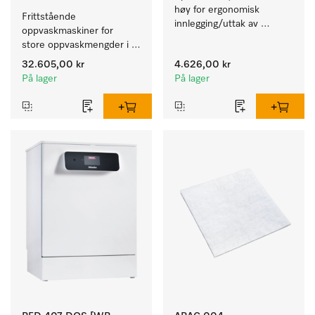
høy for ergonomisk 
Frittstående 
innlegging/uttak av 
oppvaskmaskiner for 
tekstiler fra vaskemaskin 
store oppvaskmengder i 
og tørketrommel. 
husholdninger, kantiner, 
32.605,00 kr
4.626,00 kr
kafeer og grovkjøkken.
På lager
På lager