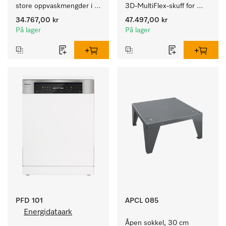
store oppvaskmengder i 
3D-MultiFlex-skuff for 
husholdninger, kantiner, 
store oppvaskmengder i 
34.767,00 kr
47.497,00 kr
kafeer og grovkjøkken.
husholdninger, kantiner, 
På lager
På lager
kafeer og grovkjøkken.
PFD 101
APCL 085
Energidataark
Åpen sokkel, 30 cm 