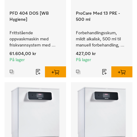
PFD 404 DOS [WB
ProCare Med 13 PRE -
Hygiene]
500 ml
Frittstående 
Forbehandlingsskum, 
oppvaskmaskin med 
mildt alkalisk, 500 ml til 
friskvannsystem med 
manuell forbehandling, 
kurver for pleiehjem, 
enzymatisk.
61.604,00 kr
427,00 kr
barnehager og alle som 
På lager
På lager
stiller høye hygienekrav.