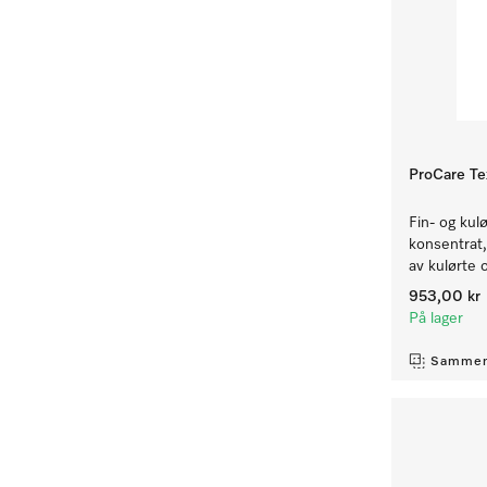
ProCare Te
Fin- og kul
konsentrat, 
av kulørte o
953,00 kr
På lager
Sammen