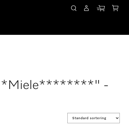
***Miele********" -