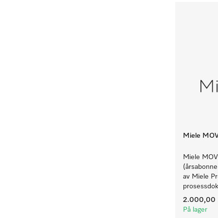
Miele MO
Miele MOV
(årsabonnem
av Miele P
prosessdok
2.000,00 
På lager