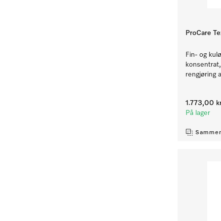
ProCare Te
Fin- og kul
konsentrat, 
rengjøring a
1.773,00 k
På lager
Sammen