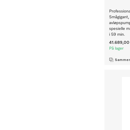
Profession
Smågigant,
avløpspump
spesielle m
i 59 min.
41.689,00 
På lager
Sammen