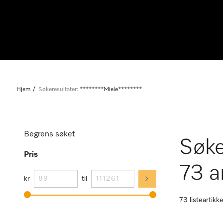
Hjem
Søkeresultater:
********Miele********
Begrens søket
Søke
Pris
73 a
kr
til
73 listeartikke