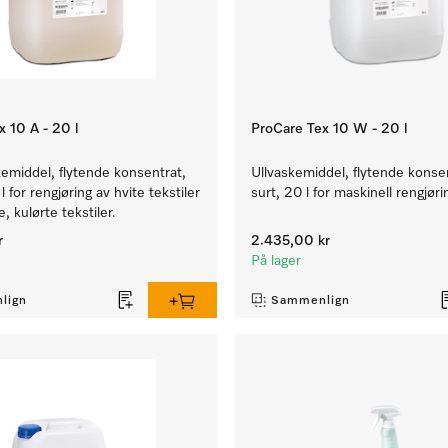
 10 A - 20 l
ProCare Tex 10 W - 20 l
emiddel, flytende konsentrat,
Ullvaskemiddel, flytende konsen
 l for rengjøring av hvite tekstiler
surt, 20 l for maskinell rengjørin
, kulørte tekstiler.
r
2.435,00 kr
På lager
lign
Sammenlign