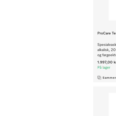
ProCare Tex
Spesialvask
alkalisk, 20
og fargeekte
1.997,00 k
På lager
Sammen