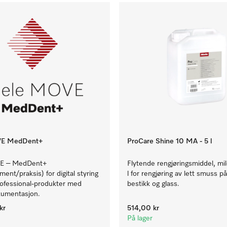
VE MedDent+
ProCare Shine 10 MA - 5 l
E – MedDent+
Flytende rengjøringsmiddel, mild
ent/praksis) for digital styring
l for rengjøring av lett smuss på
rofessional-produkter med
bestikk og glass.
umentasjon.
kr
514,00 kr
På lager