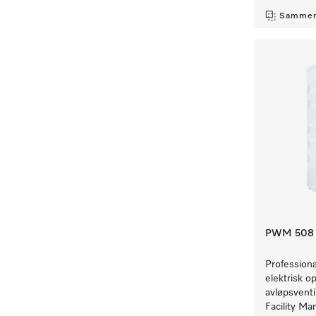
Sammen
PWM 508 M
Profession
elektrisk 
avløpsventi
Facility Ma