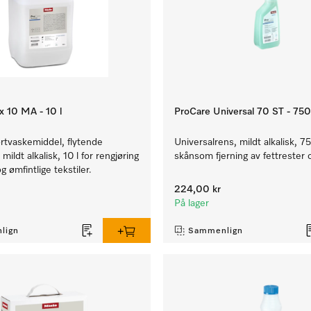
x 10 MA - 10 l
ProCare Universal 70 ST - 750
ørtvaskemiddel, flytende
Universalrens, mildt alkalisk, 7
mildt alkalisk, 10 l for rengjøring
skånsom fjerning av fettrester
g ømfintlige tekstiler.
224,00 kr
På lager
lign
Sammenlign