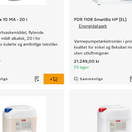
x 10 MA - 20 l
PDR 1108 SmartBiz HP [EL]
Energidataark
ørtvaskemiddel, flytende
mildt alkalisk, 20 l for
Varmepumpetørketromler i prof
v kulørte og ømfintlige tekstiler.
kvalitet for enkel og fleksibel 
uten utluftningsrør.
r
21.249,00 kr
På lager
lign
Sammenlign