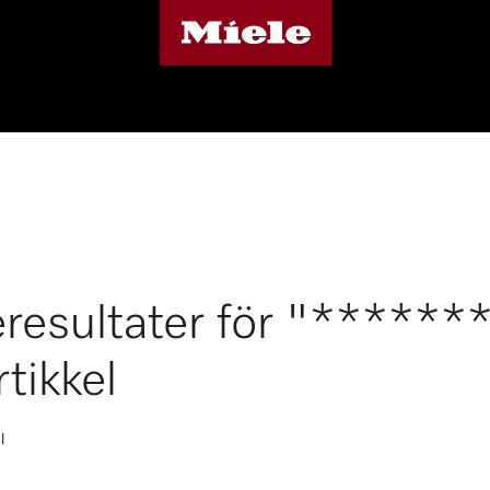
resultater för "*****
rtikkel
l