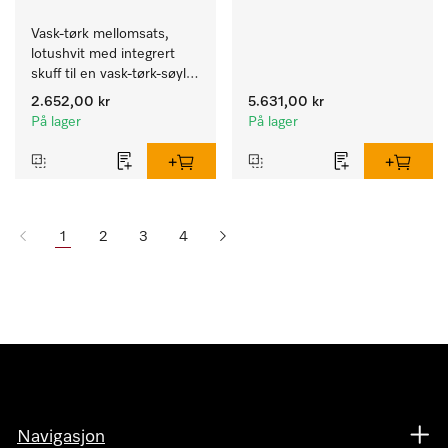
Vask-tørk mellomsats, 
lotushvit med integrert 
skuff til en vask-tørk-søyle 
med ergonomisk riktig 
2.652,00 kr
5.631,00 kr
arbeidshøyde. 
På lager
På lager
1
2
3
4
Navigasjon