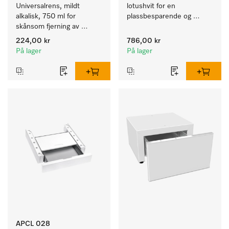
Universalrens, mildt 
lotushvit for en 
alkalisk, 750 ml for 
plassbesparende og 
skånsom fjerning av 
sikker oppstilling i en vask-
fettrester og smuss.
tørk-søyle. 
224,00 kr
786,00 kr
På lager
På lager
APCL 028