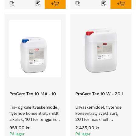
ProCare Tex 10 MA - 10 l
ProCare Tex 10 W - 20 l
Fin- og kulørtvaskemiddel, 
Ullvaskemiddel, flytende 
flytende konsentrat, mildt 
konsentrat, svakt surt, 
alkalisk, 10 l for rengjøring 
20 l for maskinell 
av kulørte og ømfintlige 
rengjøring av ull.
953,00 kr
2.435,00 kr
tekstiler.
På lager
På lager