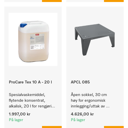
ProCare Tex 10 A - 20 l
APCL 085
Spesialvaskemiddel, 
Åpen sokkel, 30 cm 
flytende konsentrat, 
høy for ergonomisk 
alkalisk, 20 l for rengjøring 
innlegging/uttak av 
av hvite tekstiler og 
tekstiler fra vaskemaskin 
1.997,00 kr
4.626,00 kr
fargeekte, kulørte tekstiler.
og tørketrommel. 
På lager
På lager