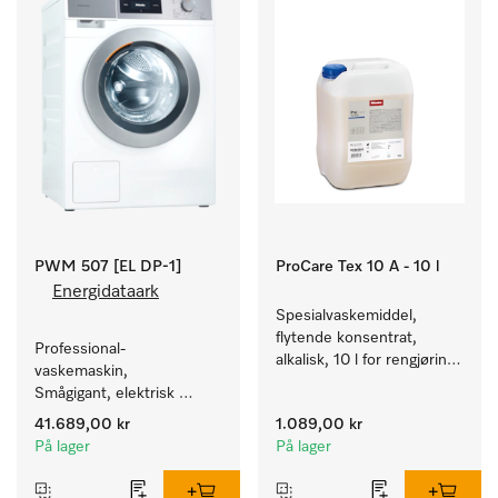
PWM 507 [EL DP-1]
ProCare Tex 10 A - 10 l
Energidataark
Spesialvaskemiddel, 
flytende konsentrat, 
Professional-
alkalisk, 10 l for rengjøring 
vaskemaskin, 
av hvite tekstiler og 
Smågigant, elektrisk 
fargeekte, kulørte tekstiler.
oppvarmet, med 
41.689,00 kr
1.089,00 kr
avløpspumpe og 
På lager
På lager
programmer rettet mot 
spesielle målgrupper. 