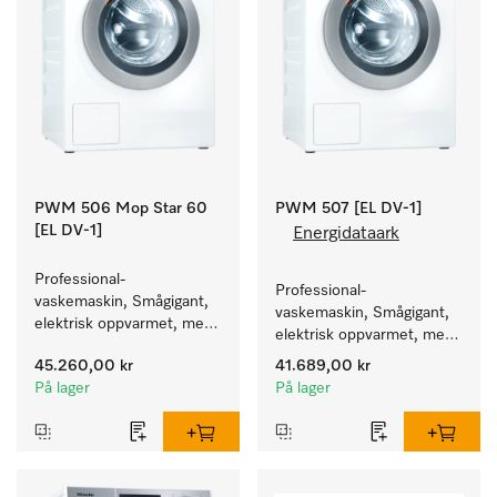
PWM 506 Mop Star 60
PWM 507 [EL DV-1]
[EL DV-1]
Energidataark
Professional-
Professional-
vaskemaskin, Smågigant, 
vaskemaskin, Smågigant, 
elektrisk oppvarmet, med 
elektrisk oppvarmet, med 
avløpsventil spesielt for 
avløpsventil og 
45.260,00 kr
41.689,00 kr
behovene innen Facility 
programmer rettet mot 
På lager
På lager
Management. Kapasitet 
spesielle målgrupper. 
6 kg.
Kapasitet 7 kg i 59 min.