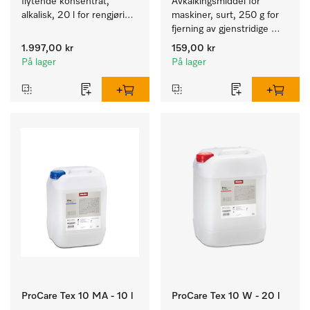
flytende konsentrat, 
Avkalkingsmiddel for 
alkalisk, 20 l for rengjøring 
maskiner, surt, 250 g for 
av hvite tekstiler og 
fjerning av gjenstridige 
fargeekte, kulørte tekstiler.
kalkavleiringer.
1.997,00 kr
159,00 kr
På lager
På lager
ProCare Tex 10 MA - 10 l
ProCare Tex 10 W - 20 l