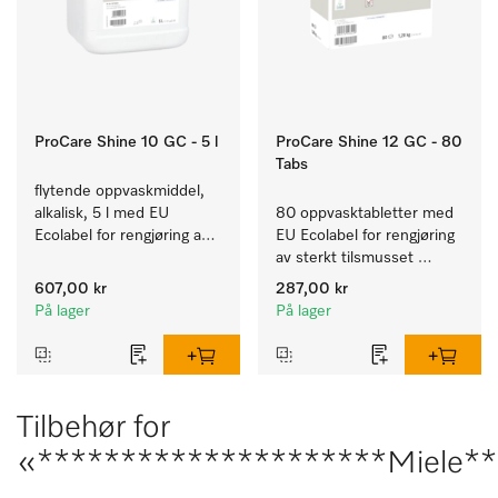
ProCare Shine 10 GC - 5 l
ProCare Shine 12 GC - 80
Tabs
flytende oppvaskmiddel, 
alkalisk, 5 l med EU 
80 oppvasktabletter med 
Ecolabel for rengjøring av 
EU Ecolabel for rengjøring 
daglig smuss på servise, 
av sterkt tilsmusset 
bestikk og glass.
servise, bestikk og glass.
607,00 kr
287,00 kr
På lager
På lager
Tilbehør for
«*********************Miele**