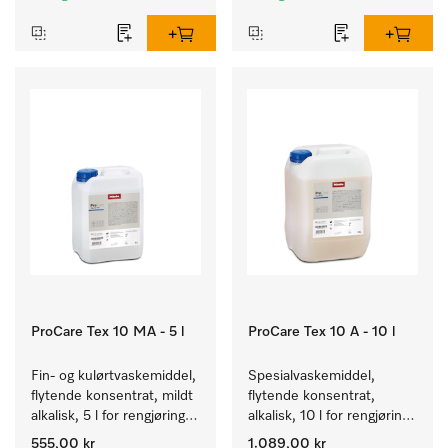
ProCare Tex 10 MA - 5 l
ProCare Tex 10 A - 10 l
Fin- og kulørtvaskemiddel, 
Spesialvaskemiddel, 
flytende konsentrat, mildt 
flytende konsentrat, 
alkalisk, 5 l for rengjøring 
alkalisk, 10 l for rengjøring 
av kulørte og ømfintlige 
av hvite tekstiler og 
555,00 kr
1.089,00 kr