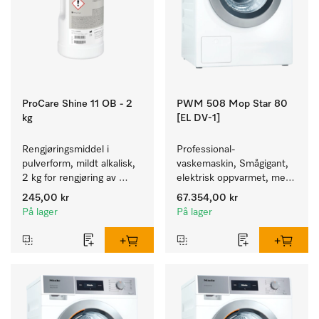
ProCare Shine 11 OB - 2
PWM 508 Mop Star 80
kg
[EL DV-1]
Rengjøringsmiddel i 
Professional-
pulverform, mildt alkalisk, 
vaskemaskin, Smågigant, 
2 kg for rengjøring av 
elektrisk oppvarmet, med 
sterkt tilsmusset servise, 
avløpsventil spesielt for 
245,00 kr
67.354,00 kr
bestikk og glass.
behovene innen Facility 
På lager
På lager
Management. Kapasitet 
8 kg.