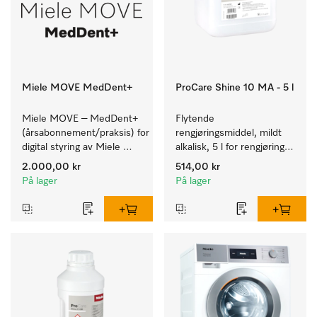
Miele MOVE MedDent+
ProCare Shine 10 MA - 5 l
Miele MOVE – MedDent+ 
Flytende 
(årsabonnement/praksis) for 
rengjøringsmiddel, mildt 
digital styring av Miele 
alkalisk, 5 l for rengjøring 
Professional-produkter 
av lett smuss på servise, 
2.000,00 kr
514,00 kr
med 
bestikk og glass.
På lager
På lager
prosessdokumentasjon.