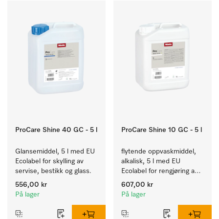
ProCare Shine 40 GC - 5 l
ProCare Shine 10 GC - 5 l
Glansemiddel, 5 l med EU 
flytende oppvaskmiddel, 
Ecolabel for skylling av 
alkalisk, 5 l med EU 
servise, bestikk og glass.
Ecolabel for rengjøring av 
daglig smuss på servise, 
556,00 kr
607,00 kr
bestikk og glass.
På lager
På lager