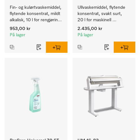
Fin- og kulørtvaskemiddel, 
Ullvaskemiddel, flytende 
flytende konsentrat, mildt 
konsentrat, svakt surt, 
alkalisk, 10 l for rengjøring 
20 l for maskinell 
av kulørte og ømfintlige 
rengjøring av ull.
953,00 kr
2.435,00 kr
tekstiler.
På lager
På lager