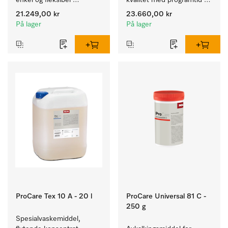
enkel og fleksibel 
kvalitet med programtid 
montering uten 
på 79 min, for enkel 
21.249,00 kr
23.660,00 kr
utluftningsrør.
oppstilling.
På lager
På lager
ProCare Tex 10 A - 20 l
ProCare Universal 81 C -
250 g
Spesialvaskemiddel, 