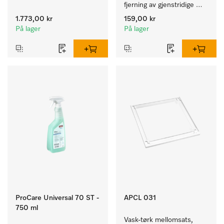
av kulørte og ømfintlige 
fjerning av gjenstridige 
tekstiler.
kalkavleiringer.
1.773,00 kr
159,00 kr
På lager
På lager
ProCare Universal 70 ST -
APCL 031
750 ml
Vask-tørk mellomsats, 