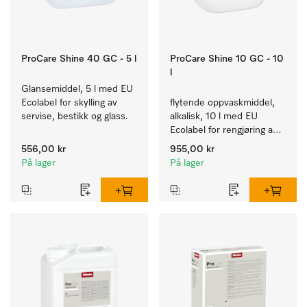
ProCare Shine 40 GC - 5 l
ProCare Shine 10 GC - 10
l
Glansemiddel, 5 l med EU 
Ecolabel for skylling av 
flytende oppvaskmiddel, 
servise, bestikk og glass.
alkalisk, 10 l med EU 
Ecolabel for rengjøring av 
daglig smuss på servise, 
556,00 kr
955,00 kr
bestikk og glass.
På lager
På lager