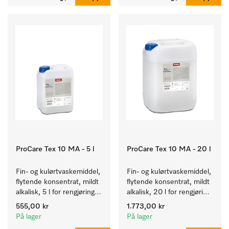
Kapasitet 7 kg i 59 min.
ProCare Tex 10 MA - 5 l
ProCare Tex 10 MA - 20 l
Fin- og kulørtvaskemiddel, 
Fin- og kulørtvaskemiddel, 
flytende konsentrat, mildt 
flytende konsentrat, mildt 
alkalisk, 5 l for rengjøring 
alkalisk, 20 l for rengjøring 
av kulørte og ømfintlige 
av kulørte og ømfintlige 
555,00 kr
1.773,00 kr
tekstiler.
tekstiler.
På lager
På lager