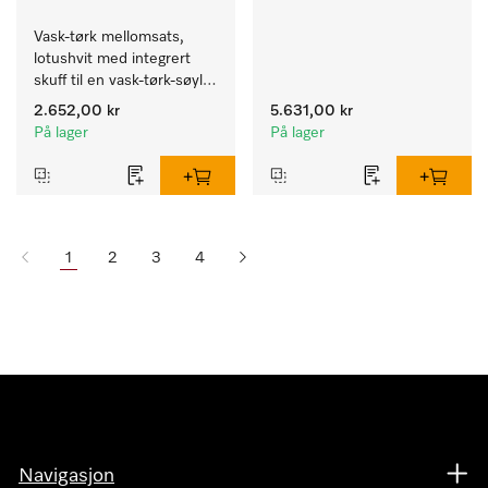
Vask-tørk mellomsats, 
lotushvit med integrert 
skuff til en vask-tørk-søyle 
med ergonomisk riktig 
2.652,00 kr
5.631,00 kr
arbeidshøyde. 
På lager
På lager
1
2
3
4
Navigasjon