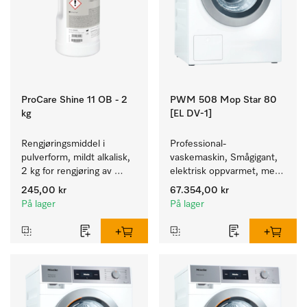
ProCare Shine 11 OB - 2
PWM 508 Mop Star 80
kg
[EL DV-1]
Rengjøringsmiddel i 
Professional-
pulverform, mildt alkalisk, 
vaskemaskin, Smågigant, 
2 kg for rengjøring av 
elektrisk oppvarmet, med 
sterkt tilsmusset servise, 
avløpsventil spesielt for 
245,00 kr
67.354,00 kr
bestikk og glass.
behovene innen Facility 
På lager
På lager
Management. Kapasitet 
8 kg.