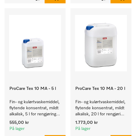
Kapasitet 7 kg i 59 min.
ProCare Tex 10 MA - 5 l
ProCare Tex 10 MA - 20 l
Fin- og kulørtvaskemiddel, 
Fin- og kulørtvaskemiddel, 
flytende konsentrat, mildt 
flytende konsentrat, mildt 
alkalisk, 5 l for rengjøring 
alkalisk, 20 l for rengjøring 
av kulørte og ømfintlige 
av kulørte og ømfintlige 
555,00 kr
1.773,00 kr
tekstiler.
tekstiler.
På lager
På lager