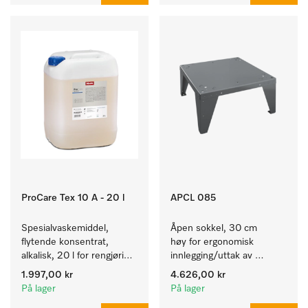
ProCare Tex 10 A - 20 l
APCL 085
Spesialvaskemiddel, 
Åpen sokkel, 30 cm 
flytende konsentrat, 
høy for ergonomisk 
alkalisk, 20 l for rengjøring 
innlegging/uttak av 
av hvite tekstiler og 
tekstiler fra vaskemaskin 
1.997,00 kr
4.626,00 kr
fargeekte, kulørte tekstiler.
og tørketrommel. 
På lager
På lager