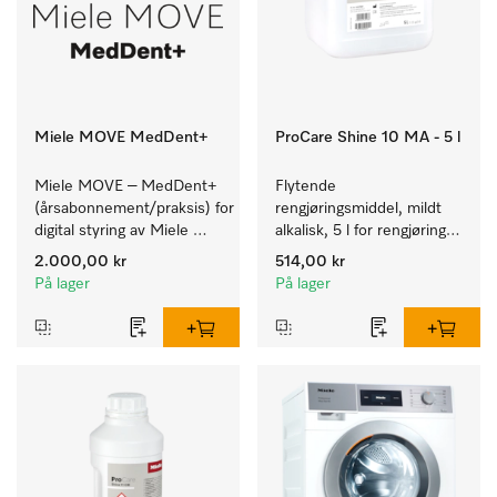
Miele MOVE MedDent+
ProCare Shine 10 MA - 5 l
Miele MOVE – MedDent+ 
Flytende 
(årsabonnement/praksis) for 
rengjøringsmiddel, mildt 
digital styring av Miele 
alkalisk, 5 l for rengjøring 
Professional-produkter 
av lett smuss på servise, 
2.000,00 kr
514,00 kr
med 
bestikk og glass.
På lager
På lager
prosessdokumentasjon.