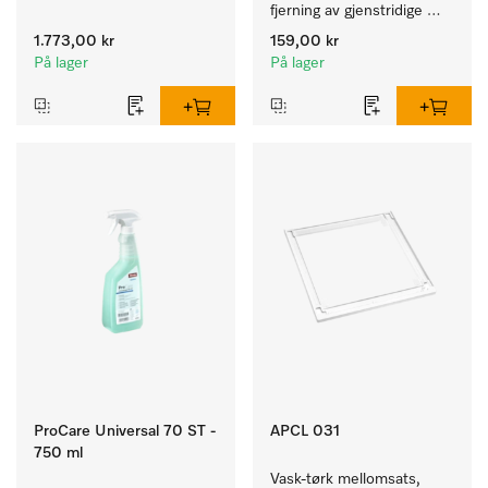
av kulørte og ømfintlige 
fjerning av gjenstridige 
tekstiler.
kalkavleiringer.
1.773,00 kr
159,00 kr
På lager
På lager
ProCare Universal 70 ST -
APCL 031
750 ml
Vask-tørk mellomsats, 