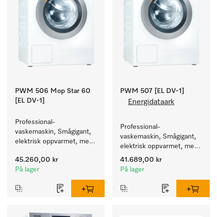
PWM 506 Mop Star 60
PWM 507 [EL DV-1]
[EL DV-1]
Energidataark
Professional-
Professional-
vaskemaskin, Smågigant, 
vaskemaskin, Smågigant, 
elektrisk oppvarmet, med 
elektrisk oppvarmet, med 
avløpsventil spesielt for 
avløpsventil og 
45.260,00 kr
41.689,00 kr
behovene innen Facility 
programmer rettet mot 
På lager
På lager
Management. Kapasitet 
spesielle målgrupper. 
6 kg.
Kapasitet 7 kg i 59 min.