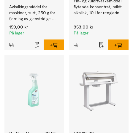
Fin- og kulørtvaskemiddel, 
Avkalkingsmiddel for 
flytende konsentrat, mildt 
maskiner, surt, 250 g for 
alkalisk, 10 l for rengjøring 
fjerning av gjenstridige 
av kulørte og ømfintlige 
kalkavleiringer.
tekstiler.
159,00 kr
953,00 kr
På lager
På lager