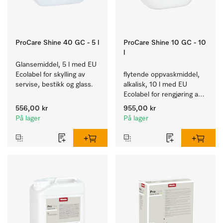
ProCare Shine 40 GC - 5 l
ProCare Shine 10 GC - 10
l
Glansemiddel, 5 l med EU 
Ecolabel for skylling av 
flytende oppvaskmiddel, 
servise, bestikk og glass.
alkalisk, 10 l med EU 
Ecolabel for rengjøring av 
daglig smuss på servise, 
556,00 kr
955,00 kr
bestikk og glass.
På lager
På lager