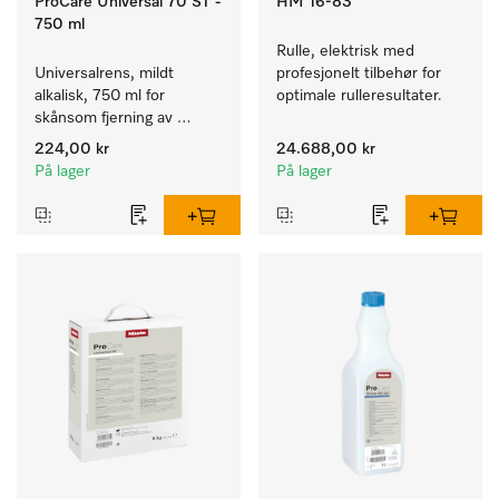
ProCare Universal 70 ST -
HM 16-83
750 ml
Rulle, elektrisk med 
Universalrens, mildt 
profesjonelt tilbehør for 
alkalisk, 750 ml for 
optimale rulleresultater.
skånsom fjerning av 
fettrester og smuss.
224,00 kr
24.688,00 kr
På lager
På lager