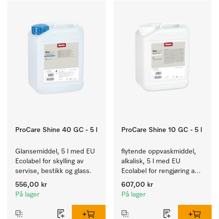
ProCare Shine 40 GC - 5 l
ProCare Shine 10 GC - 5 l
Glansemiddel, 5 l med EU 
flytende oppvaskmiddel, 
Ecolabel for skylling av 
alkalisk, 5 l med EU 
servise, bestikk og glass.
Ecolabel for rengjøring av 
daglig smuss på servise, 
556,00 kr
607,00 kr
bestikk og glass.
På lager
På lager