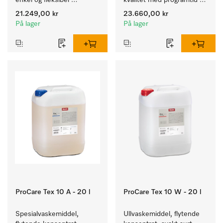
enkel og fleksibel 
kvalitet med programtid 
montering uten 
på 79 min, for enkel 
21.249,00 kr
23.660,00 kr
utluftningsrør.
oppstilling.
På lager
På lager
ProCare Tex 10 A - 20 l
ProCare Tex 10 W - 20 l
Spesialvaskemiddel, 
Ullvaskemiddel, flytende 