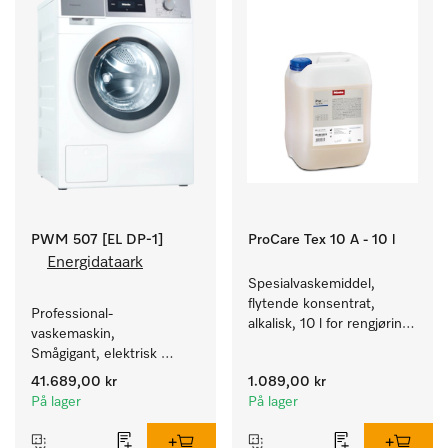
PWM 507 [EL DP-1]
ProCare Tex 10 A - 10 l
Energidataark
Spesialvaskemiddel, 
flytende konsentrat, 
Professional-
alkalisk, 10 l for rengjøring 
vaskemaskin, 
av hvite tekstiler og 
Smågigant, elektrisk 
fargeekte, kulørte tekstiler.
oppvarmet, med 
41.689,00 kr
1.089,00 kr
avløpspumpe og 
På lager
På lager
programmer rettet mot 
spesielle målgrupper. 