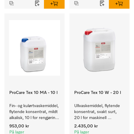
ProCare Tex 10 MA - 10 l
ProCare Tex 10 W - 20 l
Fin- og kulørtvaskemiddel, 
Ullvaskemiddel, flytende 
flytende konsentrat, mildt 
konsentrat, svakt surt, 
alkalisk, 10 l for rengjøring 
20 l for maskinell 
av kulørte og ømfintlige 
rengjøring av ull.
953,00 kr
2.435,00 kr
tekstiler.
På lager
På lager