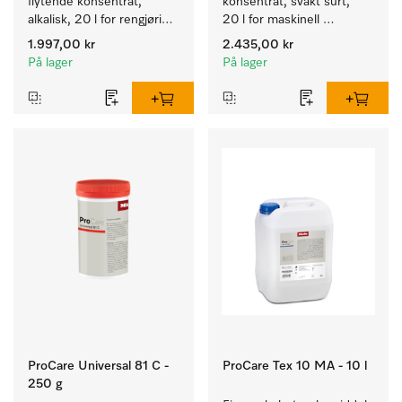
flytende konsentrat, 
konsentrat, svakt surt, 
alkalisk, 20 l for rengjøring 
20 l for maskinell 
av hvite tekstiler og 
rengjøring av ull.
1.997,00 kr
2.435,00 kr
fargeekte, kulørte tekstiler.
På lager
På lager
ProCare Universal 81 C -
ProCare Tex 10 MA - 10 l
250 g