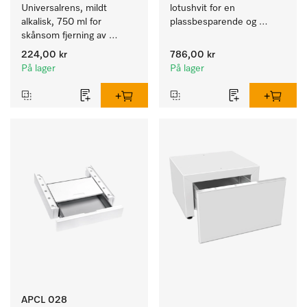
Universalrens, mildt 
lotushvit for en 
alkalisk, 750 ml for 
plassbesparende og 
skånsom fjerning av 
sikker oppstilling i en vask-
fettrester og smuss.
tørk-søyle. 
224,00 kr
786,00 kr
På lager
På lager
APCL 028