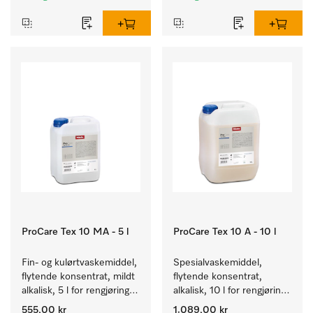
ProCare Tex 10 MA - 5 l
ProCare Tex 10 A - 10 l
Fin- og kulørtvaskemiddel, 
Spesialvaskemiddel, 
flytende konsentrat, mildt 
flytende konsentrat, 
alkalisk, 5 l for rengjøring 
alkalisk, 10 l for rengjøring 
av kulørte og ømfintlige 
av hvite tekstiler og 
555,00 kr
1.089,00 kr