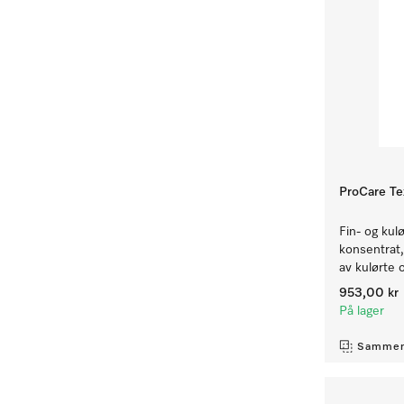
ProCare Te
Fin- og kul
konsentrat, 
av kulørte o
953,00 kr
På lager
Sammen