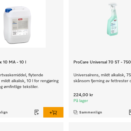
x 10 MA - 10 l
ProCare Universal 70 ST - 750
ørtvaskemiddel, flytende
Universalrens, mildt alkalisk, 7
mildt alkalisk, 10 l for rengjøring
skånsom fjerning av fettrester
g ømfintlige tekstiler.
224,00 kr
På lager
lign
Sammenlign