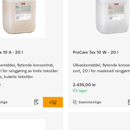
 10 A - 20 l
ProCare Tex 10 W - 20 l
emiddel, flytende konsentrat,
Ullvaskemiddel, flytende konsen
 l for rengjøring av hvite tekstiler
surt, 20 l for maskinell rengjørin
, kulørte tekstiler.
r
2.435,00 kr
På lager
lign
Sammenlign