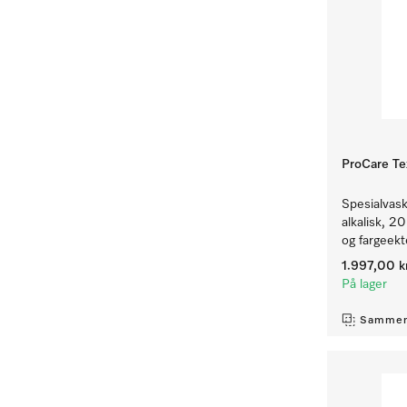
ProCare Tex
Spesialvask
alkalisk, 20
og fargeekte
1.997,00 k
På lager
Sammen