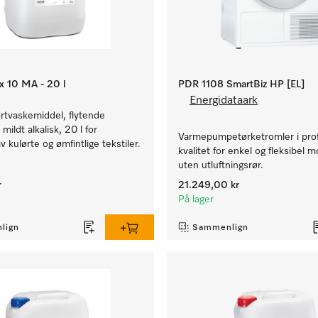
x 10 MA - 20 l
PDR 1108 SmartBiz HP [EL]
Energidataark
ørtvaskemiddel, flytende
mildt alkalisk, 20 l for
Varmepumpetørketromler i prof
v kulørte og ømfintlige tekstiler.
kvalitet for enkel og fleksibel 
uten utluftningsrør.
r
21.249,00 kr
På lager
lign
Sammenlign