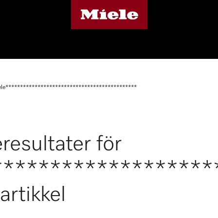
le*********************************************
resultater för
*******************
artikkel