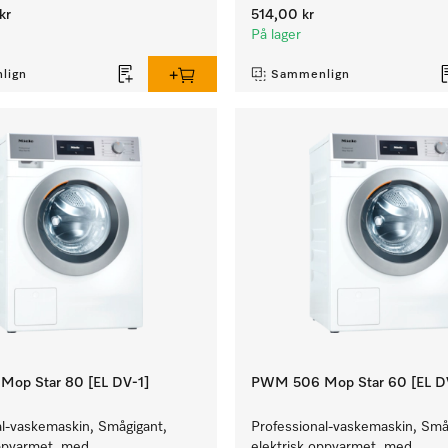
kr
514,00 kr
På lager
lign
Sammenlign
op Star 80 [EL DV-1]
PWM 506 Mop Star 60 [EL D
al-vaskemaskin, Smågigant,
Professional-vaskemaskin, Små
oppvarmet, med
elektrisk oppvarmet, med