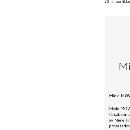
73 listeartikke
Miele MO
Miele MOV
(årsabonnem
av Miele P
prosessdok