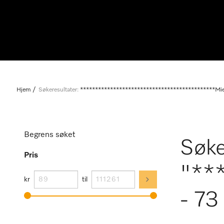
Hjem
Søkeresultater:
*********************************************Mie
Begrens søket
Søke
Pris
"**
kr
til
- 73 