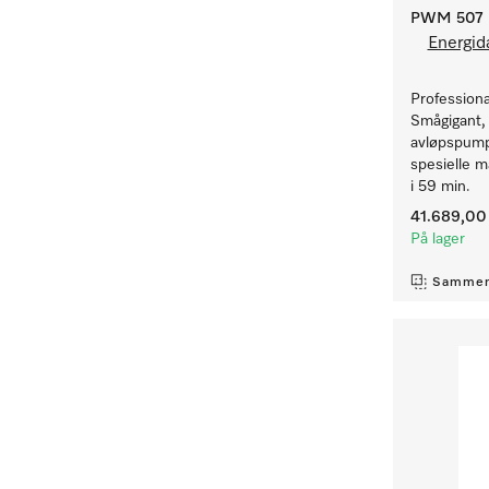
PWM 507 [
Energid
Profession
Smågigant,
avløpspump
spesielle m
i 59 min.
41.689,00 
På lager
Sammen