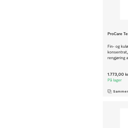
ProCare Te
Fin- og kul
konsentrat, 
rengjøring a
1.773,00 k
På lager
Sammen