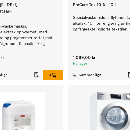
EL DP-1]
ProCare Tex 10 A - 10 l
ataark
Spesialvaskemiddel, flytende k
alkalisk, 10 l for rengjøring av hv
al-vaskemaskin,
og fargeekte, kulørte tekstiler.
 elektrisk oppvarmet, med
e og programmer rettet mot
ålgrupper. Kapasitet 7 kg
kr
1.089,00 kr
På lager
lign
Sammenlign