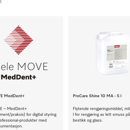
l
VE MedDent+
ProCare Shine 10 MA - 5 l
E – MedDent+
Flytende rengjøringsmiddel, mild
ent/praksis) for digital styring
l for rengjøring av lett smuss på
rofessional-produkter med
bestikk og glass.
umentasjon.