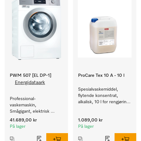
PWM 507 [EL DP-1]
ProCare Tex 10 A - 10 l
Energidataark
Spesialvaskemiddel, 
flytende konsentrat, 
Professional-
alkalisk, 10 l for rengjøring 
vaskemaskin, 
av hvite tekstiler og 
Smågigant, elektrisk 
fargeekte, kulørte tekstiler.
oppvarmet, med 
41.689,00 kr
1.089,00 kr
avløpspumpe og 
På lager
På lager
programmer rettet mot 
spesielle målgrupper. 