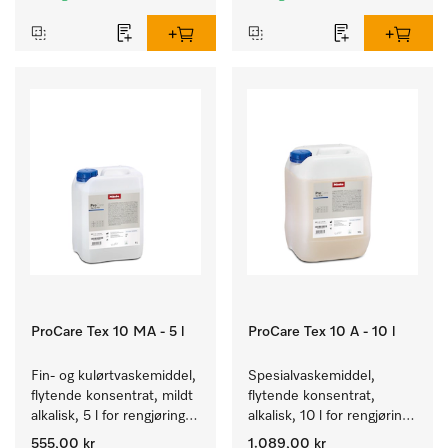
ProCare Tex 10 MA - 5 l
ProCare Tex 10 A - 10 l
Fin- og kulørtvaskemiddel, 
Spesialvaskemiddel, 
flytende konsentrat, mildt 
flytende konsentrat, 
alkalisk, 5 l for rengjøring 
alkalisk, 10 l for rengjøring 
av kulørte og ømfintlige 
av hvite tekstiler og 
555,00 kr
1.089,00 kr