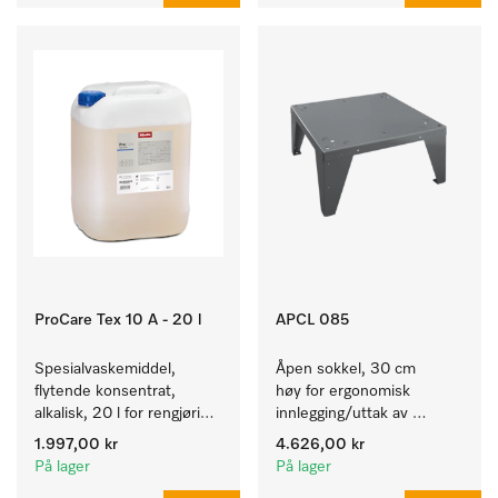
ProCare Tex 10 A - 20 l
APCL 085
Spesialvaskemiddel, 
Åpen sokkel, 30 cm 
flytende konsentrat, 
høy for ergonomisk 
alkalisk, 20 l for rengjøring 
innlegging/uttak av 
av hvite tekstiler og 
tekstiler fra vaskemaskin 
1.997,00 kr
4.626,00 kr
fargeekte, kulørte tekstiler.
og tørketrommel. 
På lager
På lager