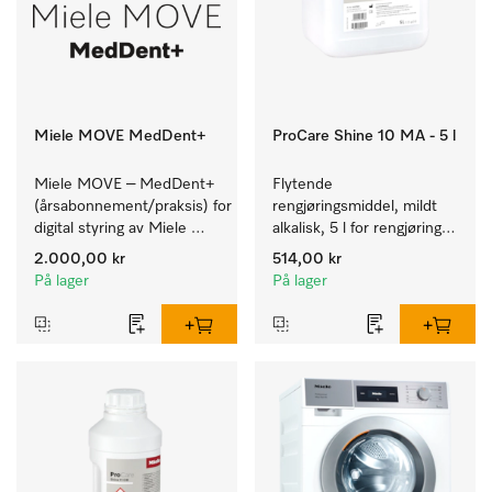
Miele MOVE MedDent+
ProCare Shine 10 MA - 5 l
Miele MOVE – MedDent+ 
Flytende 
(årsabonnement/praksis) for 
rengjøringsmiddel, mildt 
digital styring av Miele 
alkalisk, 5 l for rengjøring 
Professional-produkter 
av lett smuss på servise, 
2.000,00 kr
514,00 kr
med 
bestikk og glass.
På lager
På lager
prosessdokumentasjon.