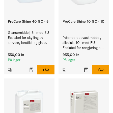
ProCare Shine 40 GC - 5 l
ProCare Shine 10 GC - 10
l
Glansemiddel, 5 l med EU 
Ecolabel for skylling av 
flytende oppvaskmiddel, 
servise, bestikk og glass.
alkalisk, 10 l med EU 
Ecolabel for rengjøring av 
daglig smuss på servise, 
556,00 kr
955,00 kr
bestikk og glass.
På lager
På lager