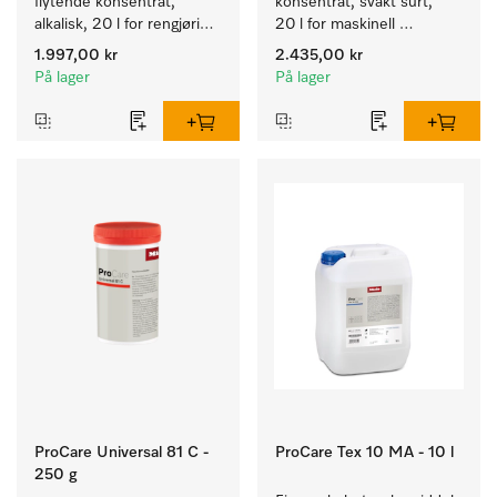
flytende konsentrat, 
konsentrat, svakt surt, 
alkalisk, 20 l for rengjøring 
20 l for maskinell 
av hvite tekstiler og 
rengjøring av ull.
1.997,00 kr
2.435,00 kr
fargeekte, kulørte tekstiler.
På lager
På lager
ProCare Universal 81 C -
ProCare Tex 10 MA - 10 l
250 g