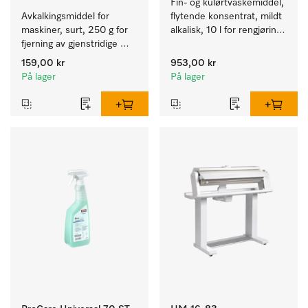
Fin- og kulørtvaskemiddel, 
Avkalkingsmiddel for 
flytende konsentrat, mildt 
maskiner, surt, 250 g for 
alkalisk, 10 l for rengjøring 
fjerning av gjenstridige 
av kulørte og ømfintlige 
kalkavleiringer.
tekstiler.
159,00 kr
953,00 kr
På lager
På lager