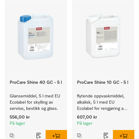
ProCare Shine 40 GC - 5 l
ProCare Shine 10 GC - 5 l
Glansemiddel, 5 l med EU 
flytende oppvaskmiddel, 
Ecolabel for skylling av 
alkalisk, 5 l med EU 
servise, bestikk og glass.
Ecolabel for rengjøring av 
daglig smuss på servise, 
556,00 kr
607,00 kr
bestikk og glass.
På lager
På lager