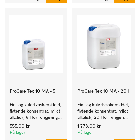
Kapasitet 7 kg i 59 min.
ProCare Tex 10 MA - 5 l
ProCare Tex 10 MA - 20 l
Fin- og kulørtvaskemiddel, 
Fin- og kulørtvaskemiddel, 
flytende konsentrat, mildt 
flytende konsentrat, mildt 
alkalisk, 5 l for rengjøring 
alkalisk, 20 l for rengjøring 
av kulørte og ømfintlige 
av kulørte og ømfintlige 
555,00 kr
1.773,00 kr
tekstiler.
tekstiler.
På lager
På lager