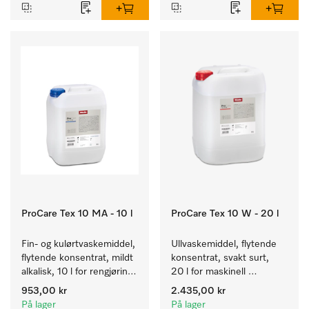
ProCare Tex 10 MA - 10 l
ProCare Tex 10 W - 20 l
Fin- og kulørtvaskemiddel, 
Ullvaskemiddel, flytende 
flytende konsentrat, mildt 
konsentrat, svakt surt, 
alkalisk, 10 l for rengjøring 
20 l for maskinell 
av kulørte og ømfintlige 
rengjøring av ull.
953,00 kr
2.435,00 kr
tekstiler.
På lager
På lager