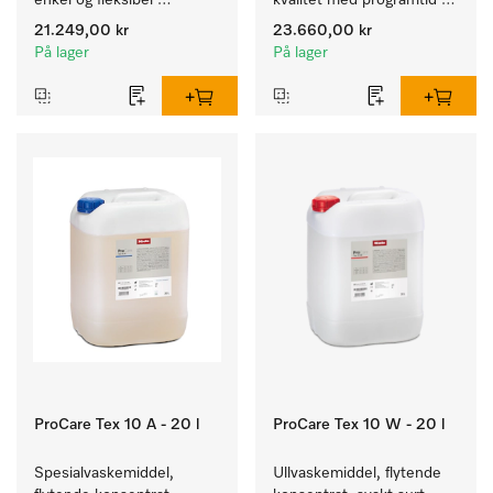
enkel og fleksibel 
kvalitet med programtid 
montering uten 
på 79 min, for enkel 
21.249,00 kr
23.660,00 kr
utluftningsrør.
oppstilling.
På lager
På lager
ProCare Tex 10 A - 20 l
ProCare Tex 10 W - 20 l
Spesialvaskemiddel, 
Ullvaskemiddel, flytende 