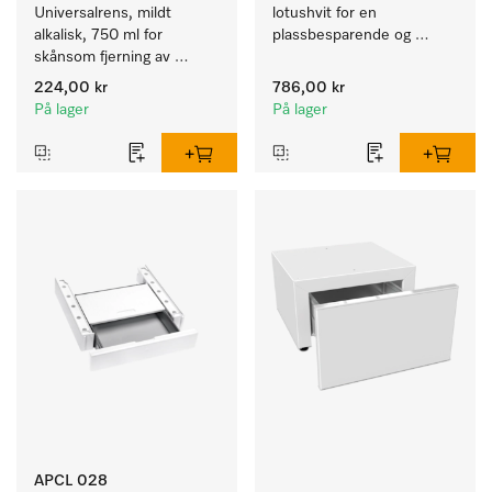
Universalrens, mildt 
lotushvit for en 
alkalisk, 750 ml for 
plassbesparende og 
skånsom fjerning av 
sikker oppstilling i en vask-
fettrester og smuss.
tørk-søyle. 
224,00 kr
786,00 kr
På lager
På lager
APCL 028