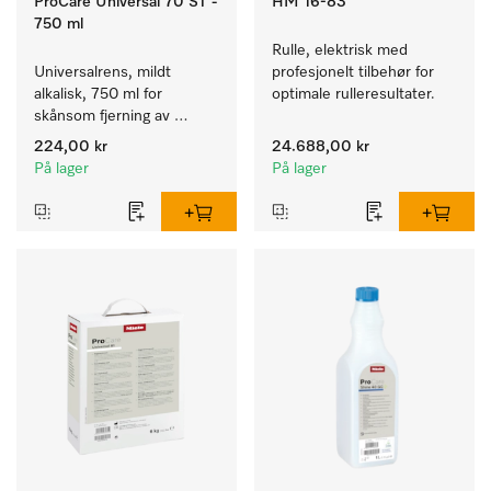
ProCare Universal 70 ST -
HM 16-83
750 ml
Rulle, elektrisk med 
Universalrens, mildt 
profesjonelt tilbehør for 
alkalisk, 750 ml for 
optimale rulleresultater.
skånsom fjerning av 
fettrester og smuss.
224,00 kr
24.688,00 kr
På lager
På lager