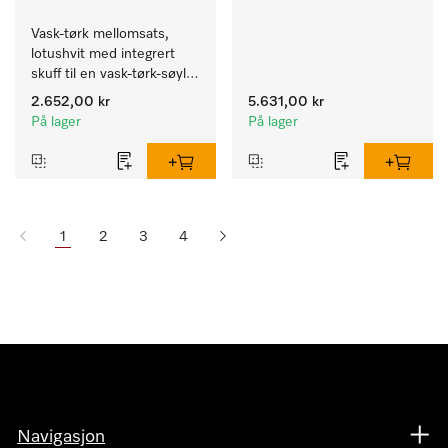
Vask-tørk mellomsats, 
lotushvit med integrert 
skuff til en vask-tørk-søyle 
med ergonomisk riktig 
2.652,00 kr
5.631,00 kr
arbeidshøyde. 
På lager
På lager
1
2
3
4
Navigasjon