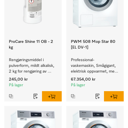
ProCare Shine 11 OB - 2
PWM 508 Mop Star 80
kg
[EL DV-1]
Rengjøringsmiddel i 
Professional-
pulverform, mildt alkalisk, 
vaskemaskin, Smågigant, 
2 kg for rengjøring av 
elektrisk oppvarmet, med 
sterkt tilsmusset servise, 
avløpsventil spesielt for 
245,00 kr
67.354,00 kr
bestikk og glass.
behovene innen Facility 
På lager
På lager
Management. Kapasitet 
8 kg.