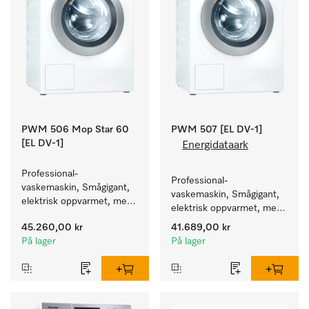
PWM 506 Mop Star 60
PWM 507 [EL DV-1]
[EL DV-1]
Energidataark
Professional-
Professional-
vaskemaskin, Smågigant, 
vaskemaskin, Smågigant, 
elektrisk oppvarmet, med 
elektrisk oppvarmet, med 
avløpsventil spesielt for 
avløpsventil og 
45.260,00 kr
41.689,00 kr
behovene innen Facility 
programmer rettet mot 
På lager
På lager
Management. Kapasitet 
spesielle målgrupper. 
6 kg.
Kapasitet 7 kg i 59 min.