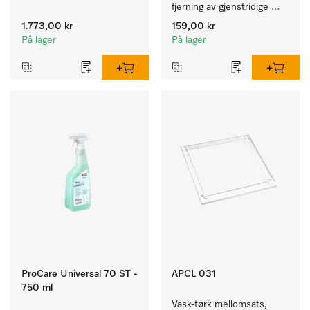
av kulørte og ømfintlige 
fjerning av gjenstridige 
tekstiler.
kalkavleiringer.
1.773,00 kr
159,00 kr
På lager
På lager
ProCare Universal 70 ST -
APCL 031
750 ml
Vask-tørk mellomsats, 