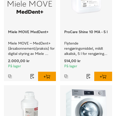
Miele MOVE MedDent+
ProCare Shine 10 MA - 5 l
Miele MOVE – MedDent+ 
Flytende 
(årsabonnement/praksis) for 
rengjøringsmiddel, mildt 
digital styring av Miele 
alkalisk, 5 l for rengjøring 
Professional-produkter 
av lett smuss på servise, 
2.000,00 kr
514,00 kr
med 
bestikk og glass.
På lager
På lager
prosessdokumentasjon.