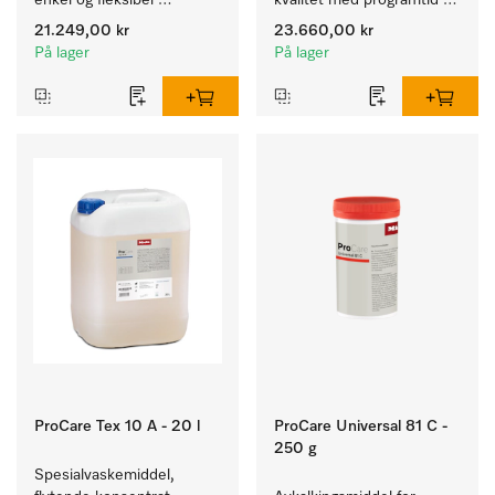
enkel og fleksibel 
kvalitet med programtid 
montering uten 
på 79 min, for enkel 
21.249,00 kr
23.660,00 kr
utluftningsrør.
oppstilling.
På lager
På lager
ProCare Tex 10 A - 20 l
ProCare Universal 81 C -
250 g
Spesialvaskemiddel, 