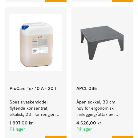
ProCare Tex 10 A - 20 l
APCL 085
Spesialvaskemiddel, 
Åpen sokkel, 30 cm 
flytende konsentrat, 
høy for ergonomisk 
alkalisk, 20 l for rengjøring 
innlegging/uttak av 
av hvite tekstiler og 
tekstiler fra vaskemaskin 
1.997,00 kr
4.626,00 kr
fargeekte, kulørte tekstiler.
og tørketrommel. 
På lager
På lager