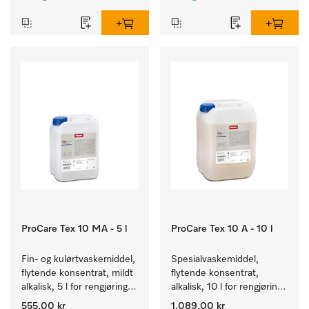
ProCare Tex 10 MA - 5 l
ProCare Tex 10 A - 10 l
Fin- og kulørtvaskemiddel, 
Spesialvaskemiddel, 
flytende konsentrat, mildt 
flytende konsentrat, 
alkalisk, 5 l for rengjøring 
alkalisk, 10 l for rengjøring 
av kulørte og ømfintlige 
av hvite tekstiler og 
555,00 kr
1.089,00 kr