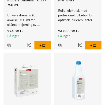
ProCare Universal 70 ST -
HM 16-83
750 ml
Rulle, elektrisk med 
Universalrens, mildt 
profesjonelt tilbehør for 
alkalisk, 750 ml for 
optimale rulleresultater.
skånsom fjerning av 
fettrester og smuss.
224,00 kr
24.688,00 kr
På lager
På lager