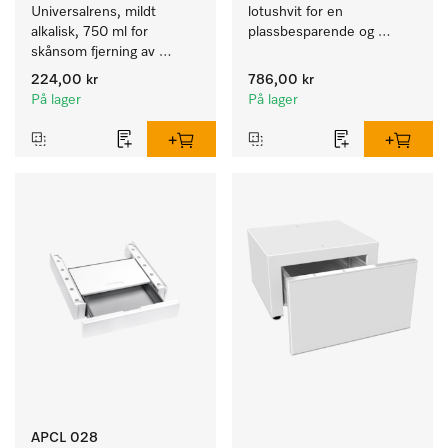
Universalrens, mildt 
lotushvit for en 
alkalisk, 750 ml for 
plassbesparende og 
skånsom fjerning av 
sikker oppstilling i en vask-
fettrester og smuss.
tørk-søyle. 
224,00 kr
786,00 kr
På lager
På lager
APCL 028