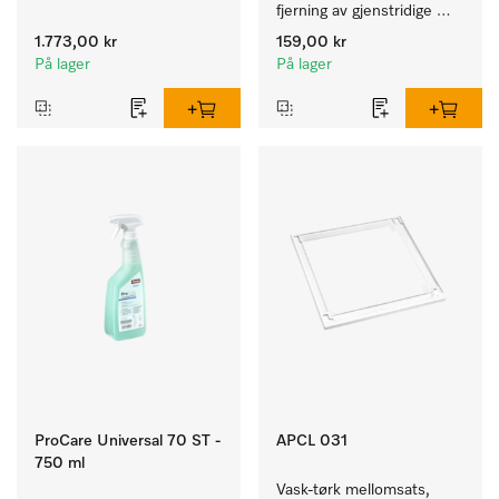
av kulørte og ømfintlige 
fjerning av gjenstridige 
tekstiler.
kalkavleiringer.
1.773,00 kr
159,00 kr
På lager
På lager
ProCare Universal 70 ST -
APCL 031
750 ml
Vask-tørk mellomsats, 