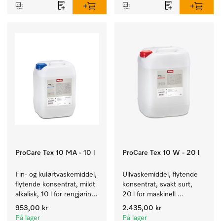
ProCare Tex 10 MA - 10 l
ProCare Tex 10 W - 20 l
Fin- og kulørtvaskemiddel, 
Ullvaskemiddel, flytende 
flytende konsentrat, mildt 
konsentrat, svakt surt, 
alkalisk, 10 l for rengjøring 
20 l for maskinell 
av kulørte og ømfintlige 
rengjøring av ull.
953,00 kr
2.435,00 kr
tekstiler.
På lager
På lager