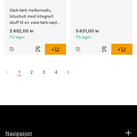
Vask-tørk mellomsats, 
lotushvit med integrert 
skuff til en vask-tørk-søyle 
med ergonomisk riktig 
2.652,00 kr
5.631,00 kr
arbeidshøyde. 
På lager
På lager
1
2
3
4
Navigasjon