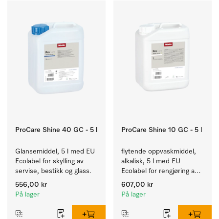
ProCare Shine 40 GC - 5 l
ProCare Shine 10 GC - 5 l
Glansemiddel, 5 l med EU 
flytende oppvaskmiddel, 
Ecolabel for skylling av 
alkalisk, 5 l med EU 
servise, bestikk og glass.
Ecolabel for rengjøring av 
daglig smuss på servise, 
556,00 kr
607,00 kr
bestikk og glass.
På lager
På lager