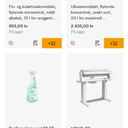
Fin- og kulørtvaskemiddel, 
Ullvaskemiddel, flytende 
flytende konsentrat, mildt 
konsentrat, svakt surt, 
alkalisk, 10 l for rengjøring 
20 l for maskinell 
av kulørte og ømfintlige 
rengjøring av ull.
953,00 kr
2.435,00 kr
tekstiler.
På lager
På lager