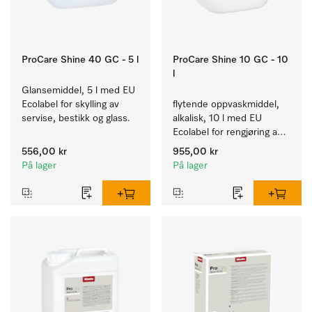
ProCare Shine 40 GC - 5 l
ProCare Shine 10 GC - 10
l
Glansemiddel, 5 l med EU 
Ecolabel for skylling av 
flytende oppvaskmiddel, 
servise, bestikk og glass.
alkalisk, 10 l med EU 
Ecolabel for rengjøring av 
daglig smuss på servise, 
556,00 kr
955,00 kr
bestikk og glass.
På lager
På lager