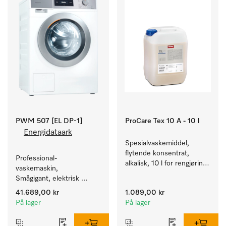
PWM 507 [EL DP-1]
ProCare Tex 10 A - 10 l
Energidataark
Spesialvaskemiddel, 
flytende konsentrat, 
Professional-
alkalisk, 10 l for rengjøring 
vaskemaskin, 
av hvite tekstiler og 
Smågigant, elektrisk 
fargeekte, kulørte tekstiler.
oppvarmet, med 
41.689,00 kr
1.089,00 kr
avløpspumpe og 
På lager
På lager
programmer rettet mot 
spesielle målgrupper. 