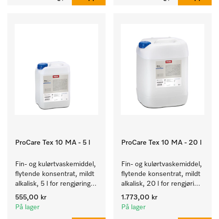
Kapasitet 7 kg i 59 min.
ProCare Tex 10 MA - 5 l
ProCare Tex 10 MA - 20 l
Fin- og kulørtvaskemiddel, 
Fin- og kulørtvaskemiddel, 
flytende konsentrat, mildt 
flytende konsentrat, mildt 
alkalisk, 5 l for rengjøring 
alkalisk, 20 l for rengjøring 
av kulørte og ømfintlige 
av kulørte og ømfintlige 
555,00 kr
1.773,00 kr
tekstiler.
tekstiler.
På lager
På lager