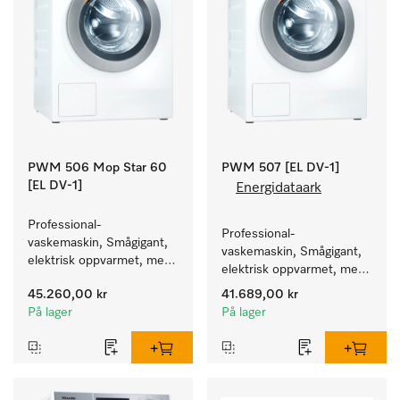
PWM 506 Mop Star 60
PWM 507 [EL DV-1]
[EL DV-1]
Energidataark
Professional-
Professional-
vaskemaskin, Smågigant, 
vaskemaskin, Smågigant, 
elektrisk oppvarmet, med 
elektrisk oppvarmet, med 
avløpsventil spesielt for 
avløpsventil og 
45.260,00 kr
41.689,00 kr
behovene innen Facility 
programmer rettet mot 
På lager
På lager
Management. Kapasitet 
spesielle målgrupper. 
6 kg.
Kapasitet 7 kg i 59 min.