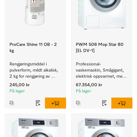
ProCare Shine 11 OB - 2
PWM 508 Mop Star 80
kg
[EL DV-1]
Rengjøringsmiddel i 
Professional-
pulverform, mildt alkalisk, 
vaskemaskin, Smågigant, 
2 kg for rengjøring av 
elektrisk oppvarmet, med 
sterkt tilsmusset servise, 
avløpsventil spesielt for 
245,00 kr
67.354,00 kr
bestikk og glass.
behovene innen Facility 
På lager
På lager
Management. Kapasitet 
8 kg.